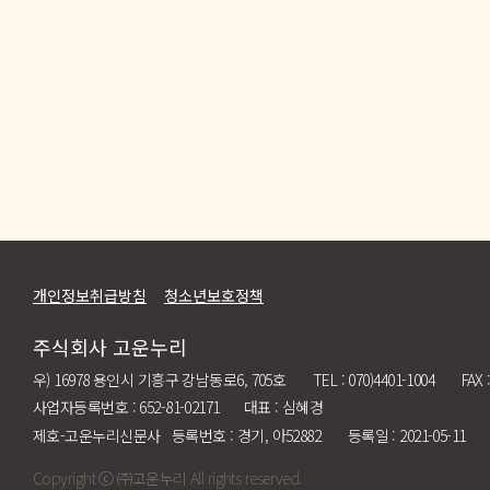
개인정보취급방침
청소년보호정책
주식회사 고운누리
우) 16978 용인시 기흥구 강남동로6, 705호
TEL : 070)4401-1004
FAX 
사업자등록번호 : 652-81-02171
대표 : 심혜경
제호-고운누리신문사 등록번호 : 경기, 아52882
등록일 : 2021-05-11
Copyright ⓒ ㈜고운누리 All rights reserved.